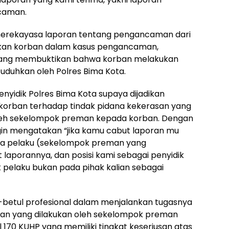
caman.
 merekayasa laporan tentang pengancaman dari
an korban dalam kasus pengancaman,
 yang membuktikan bahwa korban melakukan
uduhkan oleh Polres Bima Kota.
enyidik Polres Bima Kota supaya dijadikan
 korban terhadap tindak pidana kekerasan yang
leh sekelompok preman kepada korban. Dengan
ngin mengatakan “jika kamu cabut laporan mu
da pelaku (sekelompok preman yang
aporannya, dan posisi kami sebagai penyidik
 pelaku bukan pada pihak kalian sebagai
ul-betul profesional dalam menjalankan tugasnya
an yang dilakukan oleh sekelompok preman
70 KUHP yang memiliki tingkat keseriusan atas