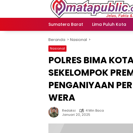
Langsung
ke
konten
Sumatera Barat
Lima Puluh Kota
Beranda
Nasional
Nasional
POLRES BIMA KOTA
SEKELOMPOK PRE
PENGANIYAAN PE
WERA
Redaksi
4 Min Baca
Januari 20, 2025