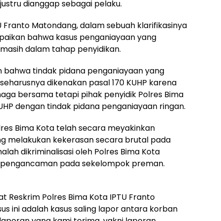
ustru dianggap sebagai pelaku.
U Franto Matondang, dalam sebuah klarifikasinya
mpaikan bahwa kasus penganiayaan yang
masih dalam tahap penyidikan.
n bahwa tindak pidana penganiayaan yang
seharusnya dikenakan pasal 170 KUHP karena
ga bersama tetapi pihak penyidik Polres Bima
UHP dengan tindak pidana penganiayaan ringan.
lres Bima Kota telah secara meyakinkan
g melakukan kekerasan secara brutal pada
alah dikriminalisasi oleh Polres Bima Kota
n pengancaman pada sekelompok preman.
asat Reskrim Polres Bima Kota IPTU Franto
ini adalah kasus saling lapor antara korban
laporan yang kami terima, yakni laporan