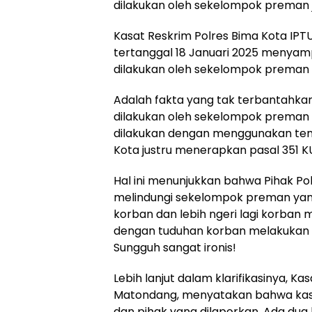
dilakukan oleh sekelompok preman j
Kasat Reskrim Polres Bima Kota IPT
tertanggal 18 Januari 2025 menya
dilakukan oleh sekelompok preman 
Adalah fakta yang tak terbantahka
dilakukan oleh sekelompok preman 
dilakukan dengan menggunakan tena
Kota justru menerapkan pasal 351 K
Hal ini menunjukkan bahwa Pihak Po
melindungi sekelompok preman yan
korban dan lebih ngeri lagi korban m
dengan tuduhan korban melakuka
Sungguh sangat ironis!
Lebih lanjut dalam klarifikasinya, K
Matondang, menyatakan bahwa kasus 
dan pihak yang dilaporkan. Ada dua 