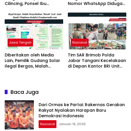
Cilincing, Ponsel Ibu
Nomor WhatsApp Diduga
Korban Dirampas
Palsu, Belum Ada
Tindaklanjut Polisi Turun ke
TKP
Jawa Tengah
Nasional
Diberitakan oleh Media
Tim SAR Brimob Polda
Lain, Pemilik Gudang Solar
Jabar Tangani Kecelakaan
Ilegal Bergas, Malah
di Depan Kantor BRI Unit
Menyebutkan “Bocah”
Jatinangor
(red-Anak Buah) Pimpinan
Redaksi Penajournalis.com
Baca Juga
Dari Ormas ke Partai: Rakernas Gerakan
Rakyat Nyalakan Harapan Baru
Demokrasi Indonesia
Nasional
Januari 19, 2026