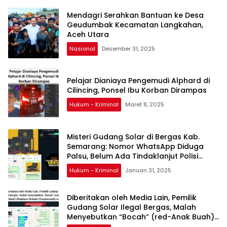
Mendagri Serahkan Bantuan ke Desa
Geudumbak Kecamatan Langkahan,
Aceh Utara
Nasional
Desember 31, 2025
Pelajar Dianiaya Pengemudi Alphard di
Cilincing, Ponsel Ibu Korban Dirampas
Hukum - Kriminal
Maret 8, 2025
Misteri Gudang Solar di Bergas Kab.
Semarang: Nomor WhatsApp Diduga
Palsu, Belum Ada Tindaklanjut Polisi
Turun ke TKP
Hukum - Kriminal
Januari 31, 2025
Diberitakan oleh Media Lain, Pemilik
Gudang Solar Ilegal Bergas, Malah
Menyebutkan “Bocah” (red-Anak Buah)
Pimpinan Redaksi Penajournalis.com