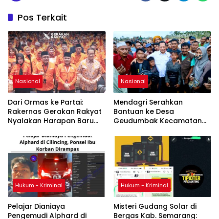
Pos Terkait
Nasional
Nasional
Dari Ormas ke Partai:
Mendagri Serahkan
Rakernas Gerakan Rakyat
Bantuan ke Desa
Nyalakan Harapan Baru
Geudumbak Kecamatan
Demokrasi Indonesia
Langkahan, Aceh Utara
Hukum - Kriminal
Hukum - Kriminal
Pelajar Dianiaya
Misteri Gudang Solar di
Pengemudi Alphard di
Bergas Kab. Semarang: