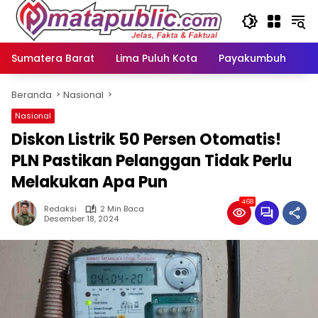
Langsung
ke
konten
Sumatera Barat
Lima Puluh Kota
Payakumbuh
N
Beranda
Nasional
Nasional
Diskon Listrik 50 Persen Otomatis!
PLN Pastikan Pelanggan Tidak Perlu
Melakukan Apa Pun
468
Redaksi
2 Min Baca
Desember 18, 2024