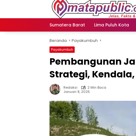
Langsung
ke
konten
Sumatera Barat
Lima Puluh Kota
Beranda
Payakumbuh
Payakumbuh
Pembangunan Jala
Strategi, Kendal
Redaksi
2 Min Baca
Januari 8, 2025