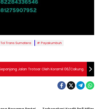
 Tol Trans Sumatera
Payakumbuh
Sepanjang Jalan Trotoar Oleh Koramil 06/Cakung.
umbuh
Payakumbuh