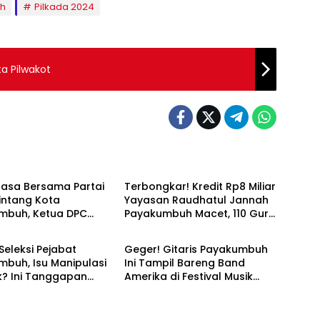
h
Pilkada 2024
a Pilwakot
umbuh
Payakumbuh
uasa Bersama Partai
Terbongkar! Kredit Rp8 Miliar
intang Kota
Yayasan Raudhatul Jannah
mbuh, Ketua DPC
Payakumbuh Macet, 110 Guru
umbuh
Payakumbuh
 Jalinan Silaturahmi
Dikejar 4 Bank
luargaan
eleksi Pejabat
Geger! Gitaris Payakumbuh
buh, Isu Manipulasi
Ini Tampil Bareng Band
k? Ini Tanggapan
Amerika di Festival Musik
Pemko!
Dunia – Bikin Bangga
Indonesia!