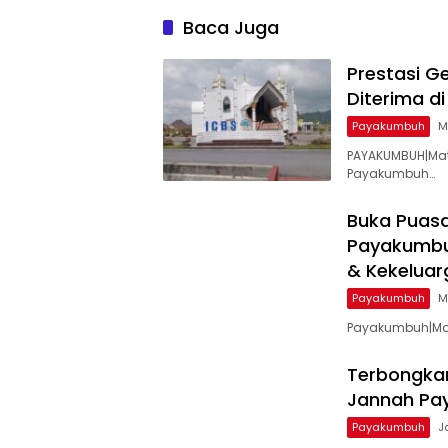
Baca Juga
Prestasi G
Diterima di
Payakumbuh
M
​PAYAKUMBUH|Mat
Payakumbuh…
Buka Puasa
Payakumbuh
& Kekelua
Payakumbuh
M
Payakumbuh|Mata
Terbongkar
Jannah Pay
Payakumbuh
J