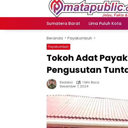
Langsung
ke
konten
Sumatera Barat
Lima Puluh Kota
Beranda
Payakumbuh
Payakumbuh
Tokoh Adat Paya
Pengusutan Tuntas
Redaksi
1 Min Baca
Desember 7, 2024