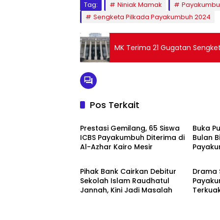
Tag:
Niniak Mamak
Payakumbu
Sengketa Pilkada Payakumbuh 2024
MK Terima 21 Gugatan Sengket
Pos Terkait
Payakumbuh
Payak
Prestasi Gemilang, 65 Siswa
Buka P
ICBS Payakumbuh Diterima di
Bulan B
Al-Azhar Kairo Mesir
Payaku
Payakumbuh
Payak
Kuatkan
& Keke
Pihak Bank Cairkan Debitur
Drama S
Sekolah Islam Raudhatul
Payakum
Jannah, Kini Jadi Masalah
Terkua
Tegas 