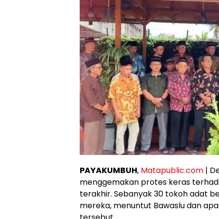
PAYAKUMBUH
,
Matapublic.com
| D
menggemakan protes keras terhadap
terakhir. Sebanyak 30 tokoh adat b
mereka, menuntut Bawaslu dan apa
tersebut.