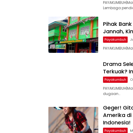
PAYAKUMBUH|Mat
Lembaga pendi
Pihak Bank
Jannah, Ki
Payakumbuh
J
PAYAKUMBUH|Mat
Drama Sele
Terkuak? I
Payakumbuh
O
PAYAKUMBUH|Mat
dugaan…
Geger! Git
Amerika di 
Indonesia!
Payakumbuh
M