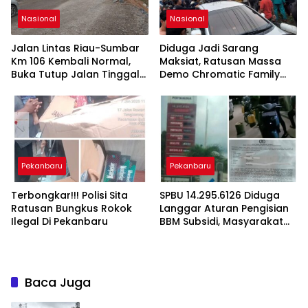
Nasional
Nasional
Jalan Lintas Riau-Sumbar
Diduga Jadi Sarang
Km 106 Kembali Normal,
Maksiat, Ratusan Massa
Buka Tutup Jalan Tinggal
Demo Chromatic Family
di Perbatasan
Karaoke dan Blokir Jalan
Pekanbaru-Kampar
Pekanbaru
Pekanbaru
Terbongkar!!! Polisi Sita
SPBU 14.295.6126 Diduga
Ratusan Bungkus Rokok
Langgar Aturan Pengisian
Ilegal Di Pekanbaru
BBM Subsidi, Masyarakat
Gerah
Baca Juga