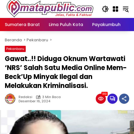
Langsung
ke
konten
Sumatera Barat
Lima Puluh Kota
Payakumbuh
N
Beranda
Pekanbaru
Pekanbaru
Gawat..!! Diduga Oknum Wartawati
‘NRS’ Salah Satu Media Online Mem-
Beck’Up Minyak Ilegal dan
Melakukan Kriminalisasi.
189
Redaksi
3 Min Baca
Desember 16, 2024