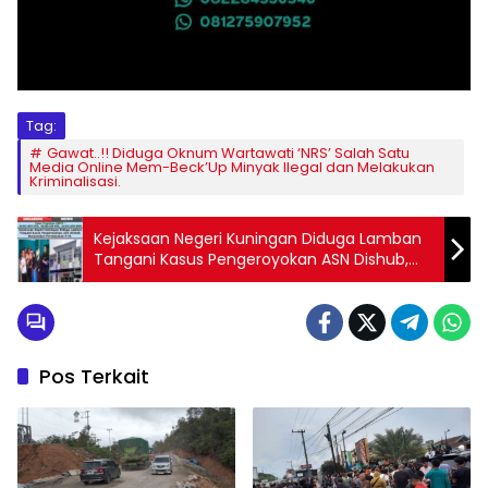
Tag:
Gawat..!! Diduga Oknum Wartawati ‘NRS’ Salah Satu
Media Online Mem-Beck’Up Minyak Ilegal dan Melakukan
Kriminalisasi.
Kejaksaan Negeri Kuningan Diduga Lamban
Tangani Kasus Pengeroyokan ASN Dishub,
Masyarakat Pertanyakan P-19
Pos Terkait