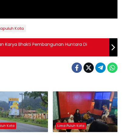
mapuluh Kota
an Karya Bhakti Pembangunan Huntara Di
uluh Kota
Lima Puluh Kota