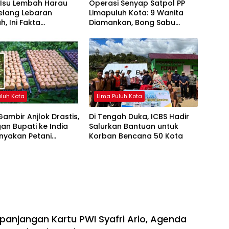
 Isu Lembah Harau
Operasi Senyap Satpol PP
Jelang Lebaran
Limapuluh Kota: 9 Wanita
h, Ini Fakta
Diamankan, Bong Sabu
rnya di Lapangan
Ditemukan di Warung Tuak
uluh Kota
Lima Puluh Kota
ambir Anjlok Drastis,
Di Tengah Duka, ICBS Hadir
an Bupati ke India
Salurkan Bantuan untuk
nyakan Petani
Korban Bencana 50 Kota
luh Kota
rpanjangan Kartu PWI Syafri Ario, Agenda