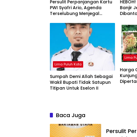
Persulit Perpanjangan Kartu
HEBOH!
PWI Syafri Ario, Agenda
Banjir 
Terselubung Menjegal
Dibanta
Pesaing
Sebena
Lima P
Lima Puluh Kota
Harga G
Kunjung
Sumpah Demi Allah Sebagai
Diperta
Wakil Bupati Tidak Satupun
Limapu
Titipan Untuk Eselon II
Baca Juga
Persulit Pe