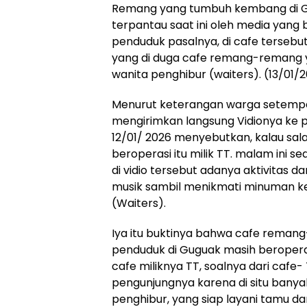
Remang yang tumbuh kembang di Gu
terpantau saat ini oleh media yan
penduduk pasalnya, di cafe terseb
yang di duga cafe remang-remang 
wanita penghibur (waiters). (13/01/2
Menurut keterangan warga setempa
mengirimkan langsung Vidionya ke
12/01/ 2026 menyebutkan, kalau sa
beroperasi itu milik TT. malam ini s
di vidio tersebut adanya aktivitas 
musik sambil menikmati minuman ke
(Waiters).
Iya itu buktinya bahwa cafe reman
penduduk di Guguak masih beroperasi
cafe miliknya TT, soalnya dari cafe
pengunjungnya karena di situ bany
penghibur, yang siap layani tamu da