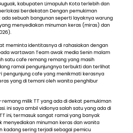
guak, kabupaten Limapuluh Kota terlebih dan
g berlokasi berdekatan Dengan pemukiman
ut ada sebuah bangunan seperti layaknya warung
yang menyediakan minuman keras (miras) dan
026).
t meminta identitasnya di rahasiakan dengan
 pada wartawan Team awak media Senin malam
lah satu cafe remang remang yang masih
edang ramai pengunjungnya terbukti dan terlihat
dari pengunjung cafe yang menikmati kerasnya
ras yang di temani oleh wanita penghibur
g-remang milik TT yang ada di dekat pemukiman
. ini saya ambil vidionya salah satu yang ada di
- TT ini, termasuk sangat ramai yang banyak
ak menyediakan minuman keras dan wanita
n kadang sering terjadi sebagai pemicu