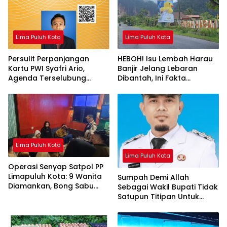
Lima Puluh Kota
Lima Puluh Kota
Persulit Perpanjangan
HEBOH! Isu Lembah Harau
Kartu PWI Syafri Ario,
Banjir Jelang Lebaran
Agenda Terselubung
Dibantah, Ini Fakta
Menjegal Pesaing
Sebenarnya di Lapangan
Lima Puluh Kota
Lima Puluh Kota
Operasi Senyap Satpol PP
Limapuluh Kota: 9 Wanita
Sumpah Demi Allah
Diamankan, Bong Sabu
Sebagai Wakil Bupati Tidak
Ditemukan di Warung Tuak
Satupun Titipan Untuk
Eselon II