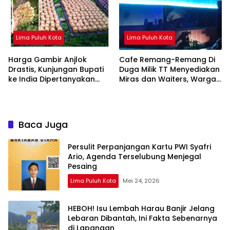
Lima Puluh Kota
Lima Puluh Kota
Harga Gambir Anjlok
Cafe Remang-Remang Di
Drastis, Kunjungan Bupati
Duga Milik TT Menyediakan
ke India Dipertanyakan
Miras dan Waiters, Warga
Petani Limapuluh Kota
Minta APH Satpol PP Dan
TIM Satgas Bertindak
Tegas Tutup Permanen !!!
Baca Juga
Persulit Perpanjangan Kartu PWI Syafri
Ario, Agenda Terselubung Menjegal
Pesaing
Lima Puluh Kota
Mei 24, 2026
HEBOH! Isu Lembah Harau Banjir Jelang
Lebaran Dibantah, Ini Fakta Sebenarnya
di Lapangan