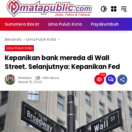
Langsung
ke
konten
Sumatera Barat
Lima Puluh Kota
Payakumbuh
N
Beranda
Lima Puluh Kota
Lima Puluh Kota
Kepanikan bank mereda di Wall
Street. Selanjutnya: Kepanikan Fed
220
Redaksi
1 Min Baca
Maret 15, 2023